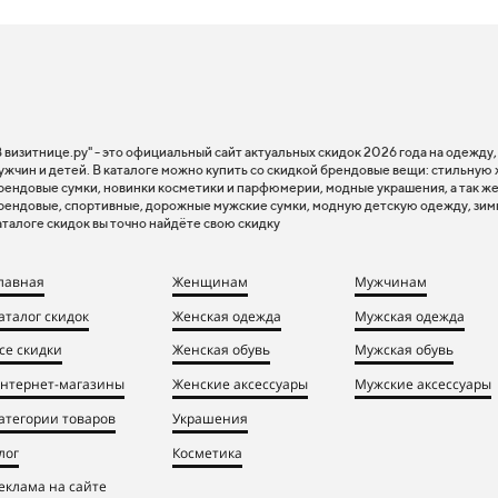
В визитнице.ру" - это официальный сайт актуальных скидок 2026 года на одежду
ужчин и детей. В каталоге можно купить со скидкой брендовые вещи: стильную
рендовые сумки, новинки косметики и парфюмерии, модные украшения, а так же
рендовые, спортивные, дорожные мужские сумки, модную детскую одежду, зим
аталоге скидок вы точно найдёте свою скидку
лавная
Женщинам
Мужчинам
аталог скидок
Женская одежда
Мужская одежда
се скидки
Женская обувь
Мужская обувь
нтернет-магазины
Женские аксессуары
Мужские аксессуары
атегории товаров
Украшения
лог
Косметика
еклама на сайте