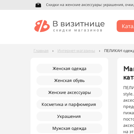
Скидки на мужскую одежду: футболки, джинсы, ру
Ката
Главная
›
Интернет-магазины
›
ПЕЛИКАН одежда
Ма
Женская одежда
кат
Женская обувь
ПЕЛИ
Женские аксессуары
styl
аксе
Косметика и парфюмерия
пред
пижа
Украшения
пост
аксе
Мужская одежда
на э