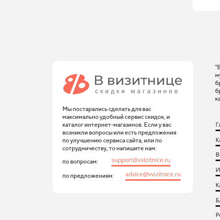
"
м
б
б
к
Мы постарались сделать для вас
максимально удобный сервис скидок, и
Г
каталог интернет-магазинов. Если у вас
возникли вопросы или есть предложения
К
по улучшению сервиса сайта, или по
сотрудничеству, то напишите нам:
В
support@vvizitnice.ru
по вопросам:
И
advice@vvizitnice.ru
по предложениям:
К
Б
Р