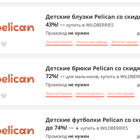
Детские блузки Pelican со скид
43%!
>> купить в WILDBERRIES
Промокод
не нужен
д
Детские блузки
Школьная одежда
Детская одежда
Детские брюки Pelican со скид
72%!
>> для мальчиков, купить в WILDBER
Промокод
не нужен
д
Детские брюки
Детские джинсы
Детская одежда
Детские футболки Pelican со с
до 74%!
>> 👧 купить в WILDBERRIES
Промокод
не нужен
д