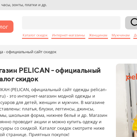
башки, куртки и др.
лог
Каталог скидок
Интернет-магазины
Женщинам
Мужчинам
Д
 - официальный сайт скидок
газин PELICAN - официальный
алог скидок
КАН (PELICAN, официальный сайт одежды pelican-
e.ru) - это интернет-магазин модной одежды и
ссуаров для детей, женщин и мужчин. В магазине
ставлены: платья, блузки, леггинсы, джинсы,
мы, школьная форма, нижнее бельё и др. Магазин
оянно проводит акции и можно купить одежду и
ссуары со скидкой. Каталог скидок смотрите ниже
той странице. Приятных покупок!