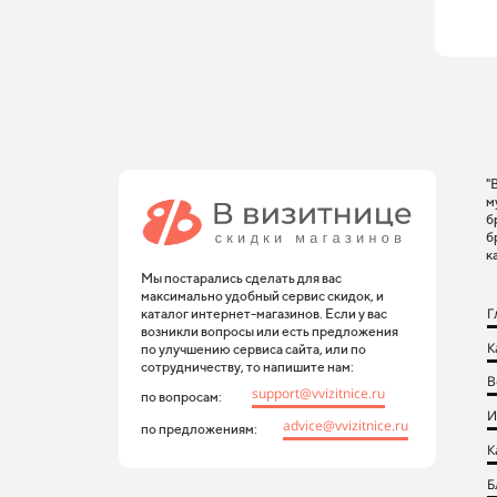
"
м
б
б
к
Мы постарались сделать для вас
максимально удобный сервис скидок, и
Г
каталог интернет-магазинов. Если у вас
возникли вопросы или есть предложения
К
по улучшению сервиса сайта, или по
сотрудничеству, то напишите нам:
В
support@vvizitnice.ru
по вопросам:
И
advice@vvizitnice.ru
по предложениям:
К
Б