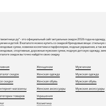
В визитнице.ру" - это официальный сайт актуальных скидок 2026 года на одежду
ужчин и детей. В каталоге можно купить со скидкой брендовые вещи: стильную
рендовые сумки, новинки косметики и парфюмерии, модные украшения, а так же
рендовые, спортивные, дорожные мужские сумки, модную детскую одежду, зим
аталоге скидок вы точно найдёте свою скидку
лавная
Женщинам
Мужчинам
аталог скидок
Женская одежда
Мужская одежда
се скидки
Женская обувь
Мужская обувь
нтернет-магазины
Женские аксессуары
Мужские аксессуары
атегории товаров
Украшения
лог
Косметика