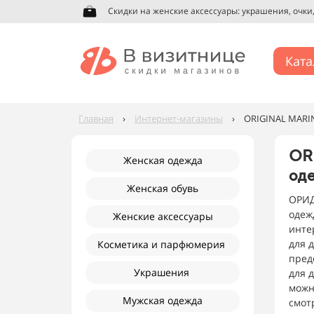
Скидки на женские аксессуары: украшения, очки, 
Ката
Главная
›
Интернет-магазины
›
ORIGINAL MARIN
OR
Женская одежда
оде
Женская обувь
ОРИД
одежд
Женские аксессуары
инте
для д
Косметика и парфюмерия
пред
Украшения
для 
можн
Мужская одежда
смот