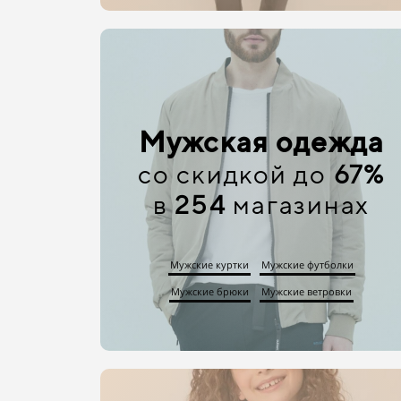
Мужская одежда
со скидкой до
67%
в
254
магазинах
Мужские куртки
Мужские футболки
Мужские брюки
Мужские ветровки