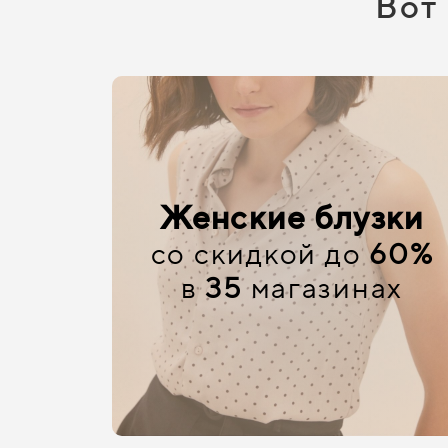
Вот
Женские блузки
со скидкой до
60%
в
35
магазинах