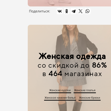
Поделиться:
Женская одежда
со скидкой до
86%
в
464
магазинах
Женские куртки
Женские платья
Женское нижнее бельё
Женские брюки