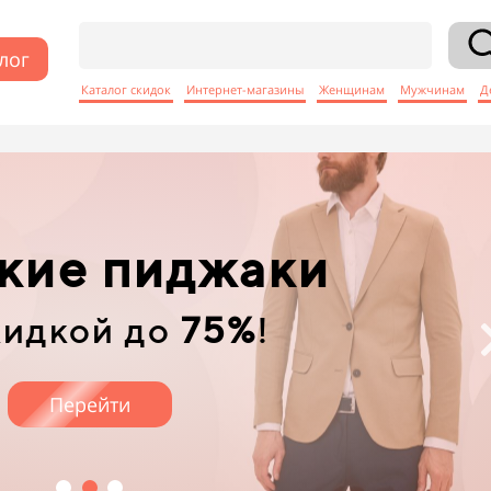
лог
Каталог скидок
Интернет-магазины
Женщинам
Мужчинам
Д
кие джинсы
кидкой до
73%
!
Перейти