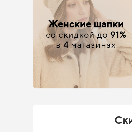
Женские шапки
со скидкой до
91%
в
4
магазинах
Ски