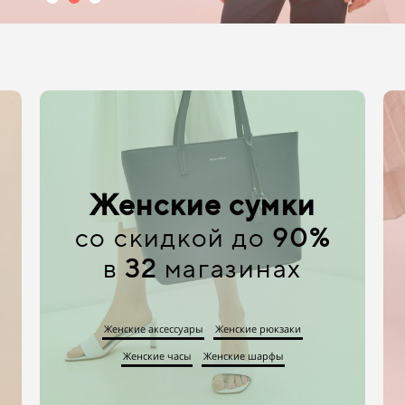
Женские сумки
со скидкой до
90%
в
32
магазинах
Женские аксессуары
Женские рюкзаки
Женские часы
Женские шарфы