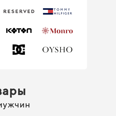
вары
 мужчин