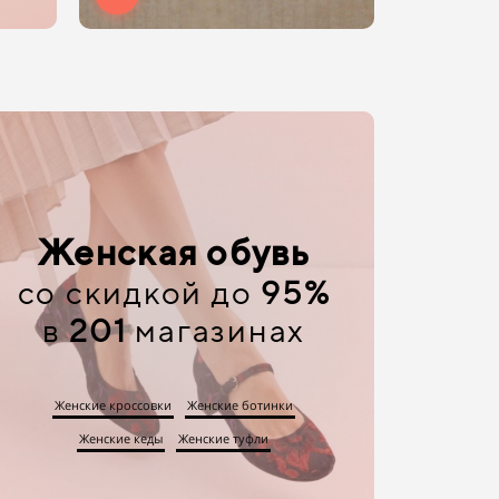
Женская обувь
со скидкой до
95%
в
201
магазинах
Женские кроссовки
Женские ботинки
Женские кеды
Женские туфли