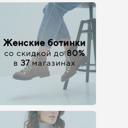
Женские ботинки
со скидкой до
80%
в
37
магазинах