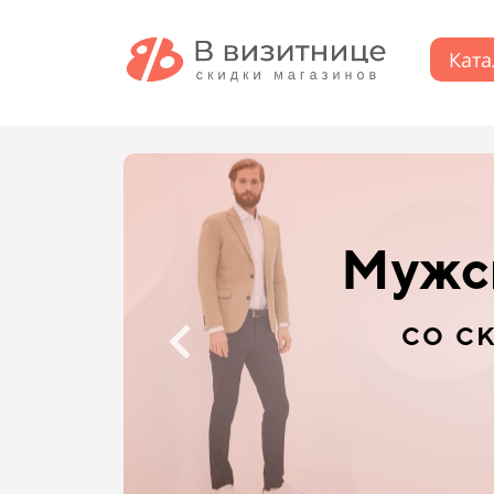
Ката
Детс
со с