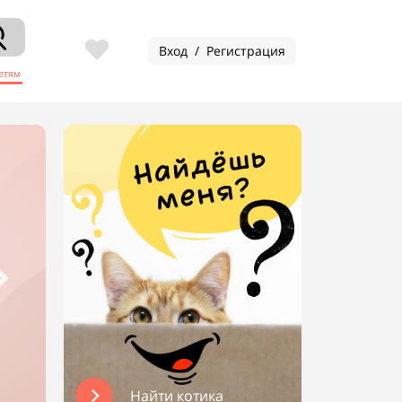
Вход / Регистрация
етям
Найти котика