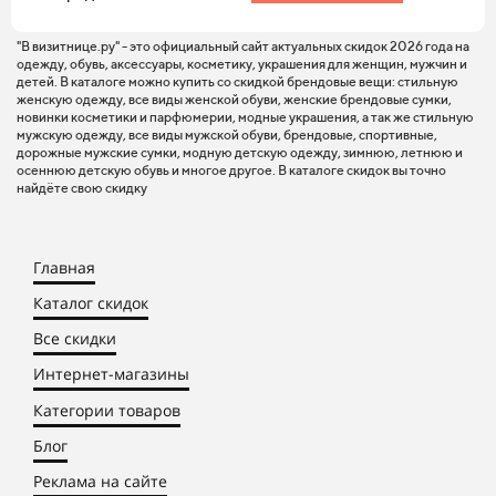
"В визитнице.ру" - это официальный сайт актуальных скидок 2026 года на
одежду, обувь, аксессуары, косметику, украшения для женщин, мужчин и
детей. В каталоге можно купить со скидкой брендовые вещи: стильную
женскую одежду, все виды женской обуви, женские брендовые сумки,
новинки косметики и парфюмерии, модные украшения, а так же стильную
мужскую одежду, все виды мужской обуви, брендовые, спортивные,
дорожные мужские сумки, модную детскую одежду, зимнюю, летнюю и
осеннюю детскую обувь и многое другое. В каталоге скидок вы точно
найдёте свою скидку
Главная
Каталог скидок
Все скидки
Интернет-магазины
Категории товаров
Блог
Реклама на сайте