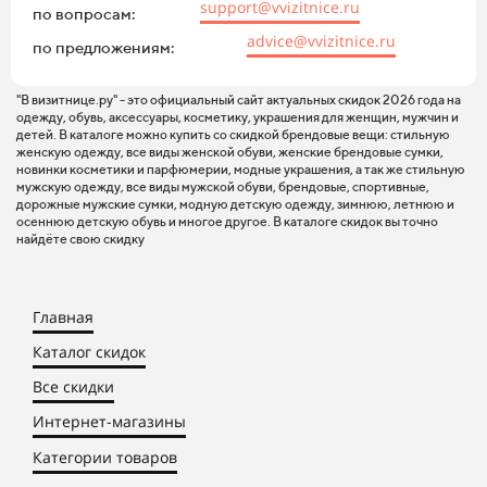
support@vvizitnice.ru
по вопросам:
advice@vvizitnice.ru
по предложениям:
"В визитнице.ру" - это официальный сайт актуальных скидок 2026 года на
одежду, обувь, аксессуары, косметику, украшения для женщин, мужчин и
детей. В каталоге можно купить со скидкой брендовые вещи: стильную
женскую одежду, все виды женской обуви, женские брендовые сумки,
новинки косметики и парфюмерии, модные украшения, а так же стильную
мужскую одежду, все виды мужской обуви, брендовые, спортивные,
дорожные мужские сумки, модную детскую одежду, зимнюю, летнюю и
осеннюю детскую обувь и многое другое. В каталоге скидок вы точно
найдёте свою скидку
Главная
Каталог скидок
Все скидки
Интернет-магазины
Категории товаров