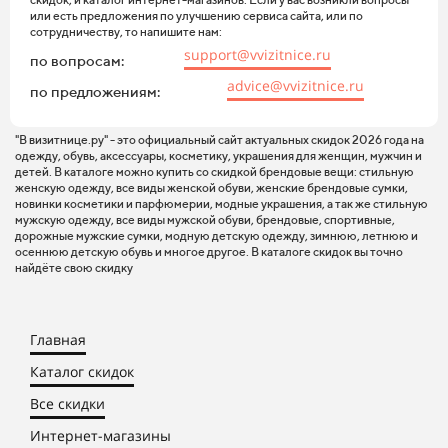
или есть предложения по улучшению сервиса сайта, или по
сотрудничеству, то напишите нам:
support@vvizitnice.ru
по вопросам:
advice@vvizitnice.ru
по предложениям:
"В визитнице.ру" - это официальный сайт актуальных скидок 2026 года на
одежду, обувь, аксессуары, косметику, украшения для женщин, мужчин и
детей. В каталоге можно купить со скидкой брендовые вещи: стильную
женскую одежду, все виды женской обуви, женские брендовые сумки,
новинки косметики и парфюмерии, модные украшения, а так же стильную
мужскую одежду, все виды мужской обуви, брендовые, спортивные,
дорожные мужские сумки, модную детскую одежду, зимнюю, летнюю и
осеннюю детскую обувь и многое другое. В каталоге скидок вы точно
найдёте свою скидку
Главная
Каталог скидок
Все скидки
Интернет-магазины