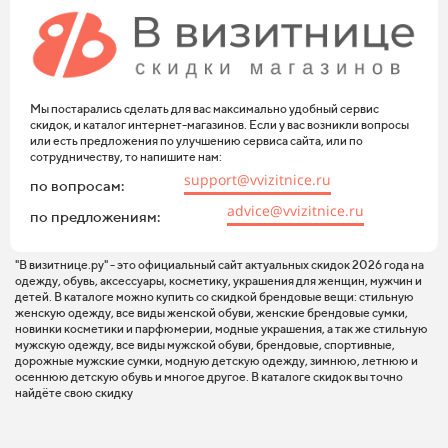
Мы постарались сделать для вас максимально удобный сервис
скидок, и каталог интернет-магазинов. Если у вас возникли вопросы
или есть предложения по улучшению сервиса сайта, или по
сотрудничеству, то напишите нам:
support@vvizitnice.ru
по вопросам:
advice@vvizitnice.ru
по предложениям:
"В визитнице.ру" - это официальный сайт актуальных скидок 2026 года на
одежду, обувь, аксессуары, косметику, украшения для женщин, мужчин и
детей. В каталоге можно купить со скидкой брендовые вещи: стильную
женскую одежду, все виды женской обуви, женские брендовые сумки,
новинки косметики и парфюмерии, модные украшения, а так же стильную
мужскую одежду, все виды мужской обуви, брендовые, спортивные,
дорожные мужские сумки, модную детскую одежду, зимнюю, летнюю и
осеннюю детскую обувь и многое другое. В каталоге скидок вы точно
найдёте свою скидку