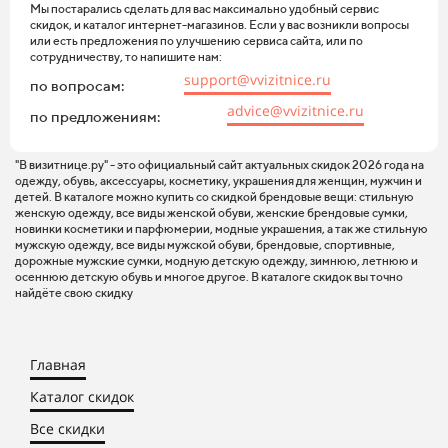
Мы постарались сделать для вас максимально удобный сервис
скидок, и каталог интернет-магазинов. Если у вас возникли вопросы
или есть предложения по улучшению сервиса сайта, или по
сотрудничеству, то напишите нам:
support@vvizitnice.ru
по вопросам:
advice@vvizitnice.ru
по предложениям:
"В визитнице.ру" - это официальный сайт актуальных скидок 2026 года на
одежду, обувь, аксессуары, косметику, украшения для женщин, мужчин и
детей. В каталоге можно купить со скидкой брендовые вещи: стильную
женскую одежду, все виды женской обуви, женские брендовые сумки,
новинки косметики и парфюмерии, модные украшения, а так же стильную
мужскую одежду, все виды мужской обуви, брендовые, спортивные,
дорожные мужские сумки, модную детскую одежду, зимнюю, летнюю и
осеннюю детскую обувь и многое другое. В каталоге скидок вы точно
найдёте свою скидку
Главная
Каталог скидок
Все скидки