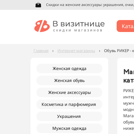
Скидки на мужскую одежду: футболки, джинсы, ру
Ката
Главная
›
Интернет-магазины
›
Обувь РИКЕР - 
Женская одежда
Ма
кат
Женская обувь
РИКЕР
Женские аксессуары
инте
мужч
Косметика и парфюмерия
модно
Мага
Украшения
обув
Мужская одежда
ниже