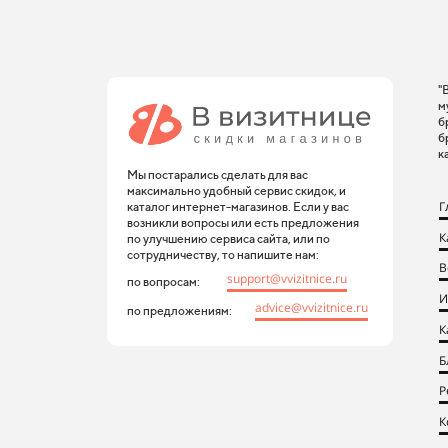
"
м
б
б
к
Мы постарались сделать для вас
максимально удобный сервис скидок, и
Г
каталог интернет-магазинов. Если у вас
возникли вопросы или есть предложения
К
по улучшению сервиса сайта, или по
сотрудничеству, то напишите нам:
В
support@vvizitnice.ru
по вопросам:
И
advice@vvizitnice.ru
по предложениям:
К
Б
Р
К