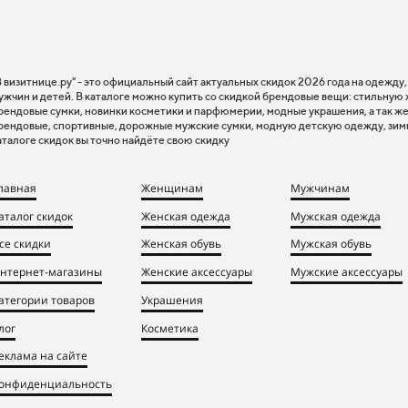
В визитнице.ру" - это официальный сайт актуальных скидок 2026 года на одежду
ужчин и детей. В каталоге можно купить со скидкой брендовые вещи: стильную
рендовые сумки, новинки косметики и парфюмерии, модные украшения, а так же
рендовые, спортивные, дорожные мужские сумки, модную детскую одежду, зим
аталоге скидок вы точно найдёте свою скидку
лавная
Женщинам
Мужчинам
аталог скидок
Женская одежда
Мужская одежда
се скидки
Женская обувь
Мужская обувь
нтернет-магазины
Женские аксессуары
Мужские аксессуары
атегории товаров
Украшения
лог
Косметика
еклама на сайте
онфиденциальность