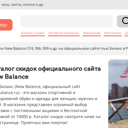
часы, зонты, платки и др.
лог
Каталог скидок
Интернет-магазины
Женщинам
Мужчинам
Д
и New Balance 574, 996, 999 и др. на официальном сайте Нью Беланс в 
алог скидок официального сайта
w Balance
Беланс (New Balance, официальный сайт
alance.ru) - это магазин спортивной и
едневной обуви и одежды для женщин, мужчин и
й. В магазине представлен огромный выбор
совок с постоянными акциями и бесплатной
авкой от 10000 р. Каталог скидок смотрите ниже на
 странице. Приятных вам покупок!