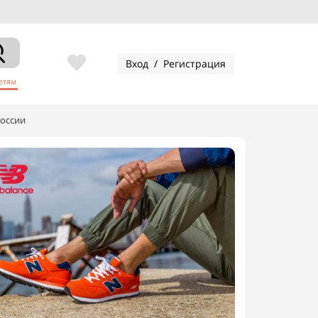
Скидки на
Вход / Регистрация
етям
России