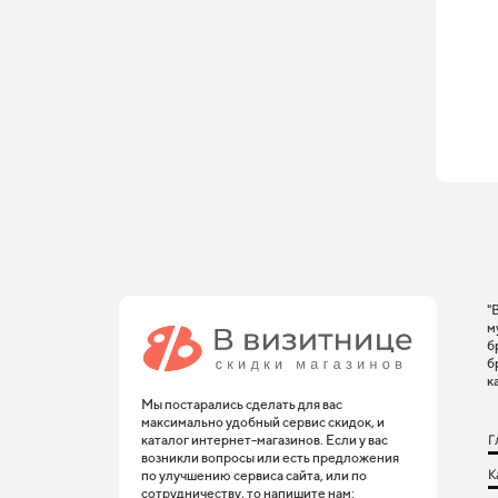
"
м
б
б
к
Мы постарались сделать для вас
максимально удобный сервис скидок, и
Г
каталог интернет-магазинов. Если у вас
возникли вопросы или есть предложения
К
по улучшению сервиса сайта, или по
сотрудничеству, то напишите нам: