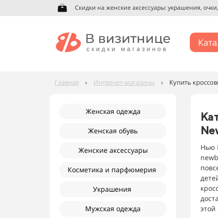
Скидки на женские аксессуары: украшения, очки, 
Ката
Главная
›
Интернет-магазины
›
Купить кроссовк
Женская одежда
Кат
Ne
Женская обувь
Нью 
Женские аксессуары
newb
повс
Косметика и парфюмерия
дете
крос
Украшения
дост
Мужская одежда
этой