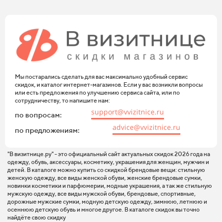
Мы постарались сделать для вас максимально удобный сервис
скидок, и каталог интернет-магазинов. Если у вас возникли вопросы
или есть предложения по улучшению сервиса сайта, или по
сотрудничеству, то напишите нам:
support@vvizitnice.ru
по вопросам:
advice@vvizitnice.ru
по предложениям:
"В визитнице.ру" - это официальный сайт актуальных скидок 2026 года на
одежду, обувь, аксессуары, косметику, украшения для женщин, мужчин и
детей. В каталоге можно купить со скидкой брендовые вещи: стильную
женскую одежду, все виды женской обуви, женские брендовые сумки,
новинки косметики и парфюмерии, модные украшения, а так же стильную
мужскую одежду, все виды мужской обуви, брендовые, спортивные,
дорожные мужские сумки, модную детскую одежду, зимнюю, летнюю и
осеннюю детскую обувь и многое другое. В каталоге скидок вы точно
найдёте свою скидку