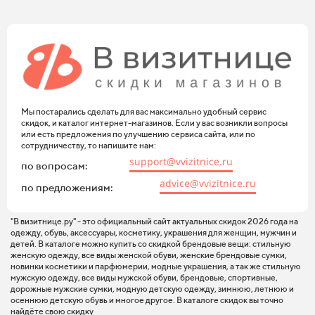
Мы постарались сделать для вас максимально удобный сервис
скидок, и каталог интернет-магазинов. Если у вас возникли вопросы
или есть предложения по улучшению сервиса сайта, или по
сотрудничеству, то напишите нам:
support@vvizitnice.ru
по вопросам:
advice@vvizitnice.ru
по предложениям:
"В визитнице.ру" - это официальный сайт актуальных скидок 2026 года на
одежду, обувь, аксессуары, косметику, украшения для женщин, мужчин и
детей. В каталоге можно купить со скидкой брендовые вещи: стильную
женскую одежду, все виды женской обуви, женские брендовые сумки,
новинки косметики и парфюмерии, модные украшения, а так же стильную
мужскую одежду, все виды мужской обуви, брендовые, спортивные,
дорожные мужские сумки, модную детскую одежду, зимнюю, летнюю и
осеннюю детскую обувь и многое другое. В каталоге скидок вы точно
найдёте свою скидку