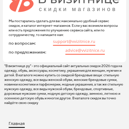
Мы постарались сделать для вас максимально удобный сервис
скидок, и каталог интернет-магазинов. Если у вас возникли вопросы
или есть предложения по улучшению сервиса сайта, или по
сотрудничеству, то напишите нам:
support@vvizitnice.ru
по вопросам:
advice@vvizitnice.ru
по предложениям:
"В визитнице.ру" - это официальный сайт актуальных скидок 2026 года на
одежду, обувь, аксессуары, косметику, украшения для женщин, мужчин и
детей. В каталоге можно купить со скидкой брендовые вещи: стильную
женскую одежду, все виды женской обуви, женские брендовые сумки,
новинки косметики и парфюмерии, модные украшения, а так же стильную
мужскую одежду, все виды мужской обуви, брендовые, спортивные,
дорожные мужские сумки, модную детскую одежду, зимнюю, летнюю и
осеннюю детскую обувь и многое другое. В каталоге скидок вы точно
найдёте свою скидку
Главная