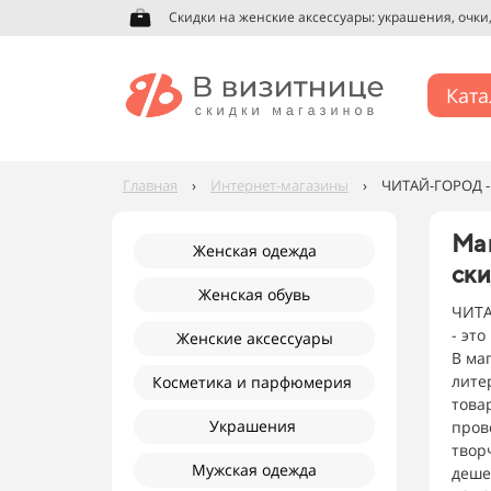
Скидки на женские аксессуары: украшения, очки, 
Ката
Главная
›
Интернет-магазины
›
ЧИТАЙ-ГОРОД -
Ма
Женская одежда
ск
Женская обувь
ЧИТА
- эт
Женские аксессуары
В ма
лите
Косметика и парфюмерия
това
Украшения
пров
твор
Мужская одежда
деше