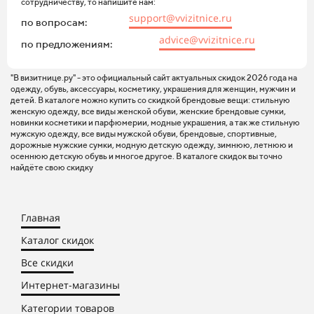
сотрудничеству, то напишите нам:
support@vvizitnice.ru
по вопросам:
advice@vvizitnice.ru
по предложениям:
"В визитнице.ру" - это официальный сайт актуальных скидок 2026 года на
одежду, обувь, аксессуары, косметику, украшения для женщин, мужчин и
детей. В каталоге можно купить со скидкой брендовые вещи: стильную
женскую одежду, все виды женской обуви, женские брендовые сумки,
новинки косметики и парфюмерии, модные украшения, а так же стильную
мужскую одежду, все виды мужской обуви, брендовые, спортивные,
дорожные мужские сумки, модную детскую одежду, зимнюю, летнюю и
осеннюю детскую обувь и многое другое. В каталоге скидок вы точно
найдёте свою скидку
Главная
Каталог скидок
Все скидки
Интернет-магазины
Категории товаров