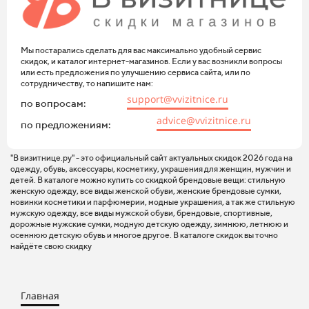
Мы постарались сделать для вас максимально удобный сервис
скидок, и каталог интернет-магазинов. Если у вас возникли вопросы
или есть предложения по улучшению сервиса сайта, или по
сотрудничеству, то напишите нам:
support@vvizitnice.ru
по вопросам:
advice@vvizitnice.ru
по предложениям:
"В визитнице.ру" - это официальный сайт актуальных скидок 2026 года на
одежду, обувь, аксессуары, косметику, украшения для женщин, мужчин и
детей. В каталоге можно купить со скидкой брендовые вещи: стильную
женскую одежду, все виды женской обуви, женские брендовые сумки,
новинки косметики и парфюмерии, модные украшения, а так же стильную
мужскую одежду, все виды мужской обуви, брендовые, спортивные,
дорожные мужские сумки, модную детскую одежду, зимнюю, летнюю и
осеннюю детскую обувь и многое другое. В каталоге скидок вы точно
найдёте свою скидку
Главная