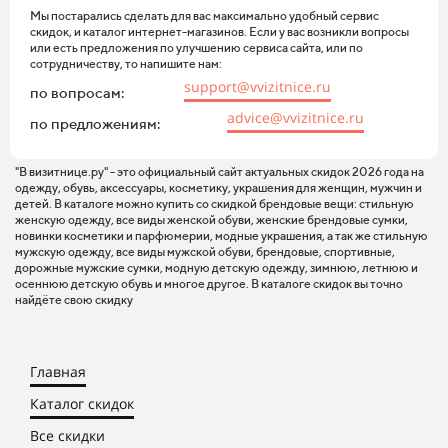
Мы постарались сделать для вас максимально удобный сервис
скидок, и каталог интернет-магазинов. Если у вас возникли вопросы
или есть предложения по улучшению сервиса сайта, или по
сотрудничеству, то напишите нам:
support@vvizitnice.ru
по вопросам:
advice@vvizitnice.ru
по предложениям:
"В визитнице.ру" - это официальный сайт актуальных скидок 2026 года на
одежду, обувь, аксессуары, косметику, украшения для женщин, мужчин и
детей. В каталоге можно купить со скидкой брендовые вещи: стильную
женскую одежду, все виды женской обуви, женские брендовые сумки,
новинки косметики и парфюмерии, модные украшения, а так же стильную
мужскую одежду, все виды мужской обуви, брендовые, спортивные,
дорожные мужские сумки, модную детскую одежду, зимнюю, летнюю и
осеннюю детскую обувь и многое другое. В каталоге скидок вы точно
найдёте свою скидку
Главная
Каталог скидок
Все скидки