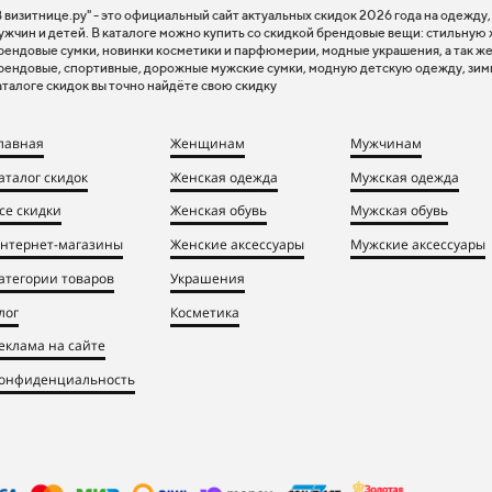
В визитнице.ру" - это официальный сайт актуальных скидок 2026 года на одежду
ужчин и детей. В каталоге можно купить со скидкой брендовые вещи: стильную
рендовые сумки, новинки косметики и парфюмерии, модные украшения, а так же
рендовые, спортивные, дорожные мужские сумки, модную детскую одежду, зим
аталоге скидок вы точно найдёте свою скидку
лавная
Женщинам
Мужчинам
аталог скидок
Женская одежда
Мужская одежда
се скидки
Женская обувь
Мужская обувь
нтернет-магазины
Женские аксессуары
Мужские аксессуары
атегории товаров
Украшения
лог
Косметика
еклама на сайте
онфиденциальность