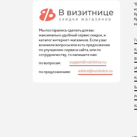
"
м
б
б
к
Мы постарались сделать для вас
максимально удобный сервис скидок, и
Г
каталог интернет-магазинов. Если у вас
возникли вопросы или есть предложения
К
по улучшению сервиса сайта, или по
сотрудничеству, то напишите нам:
В
support@vvizitnice.ru
по вопросам:
И
advice@vvizitnice.ru
по предложениям:
К
Б
Р
К