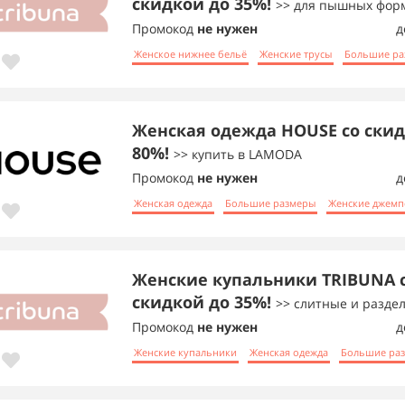
скидкой до 35%!
>> для пышных фор
Промокод
не нужен
д
Женское нижнее бельё
Женские трусы
Большие ра
Женская одежда HOUSE со скид
80%!
>> купить в LAMODA
Промокод
не нужен
д
Женская одежда
Большие размеры
Женские джем
Женские купальники TRIBUNA 
скидкой до 35%!
>> слитные и разде
Промокод
не нужен
д
Женские купальники
Женская одежда
Большие ра