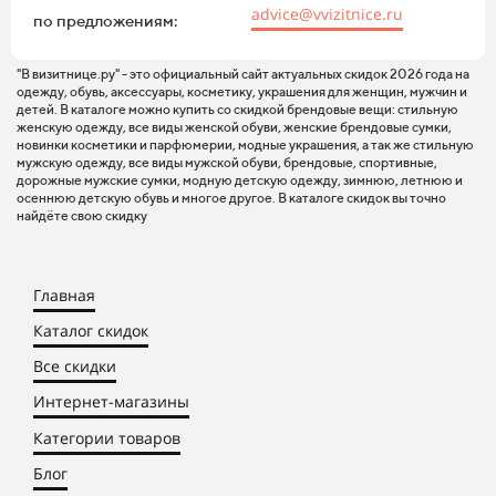
advice@vvizitnice.ru
по предложениям:
"В визитнице.ру" - это официальный сайт актуальных скидок 2026 года на
одежду, обувь, аксессуары, косметику, украшения для женщин, мужчин и
детей. В каталоге можно купить со скидкой брендовые вещи: стильную
женскую одежду, все виды женской обуви, женские брендовые сумки,
новинки косметики и парфюмерии, модные украшения, а так же стильную
мужскую одежду, все виды мужской обуви, брендовые, спортивные,
дорожные мужские сумки, модную детскую одежду, зимнюю, летнюю и
осеннюю детскую обувь и многое другое. В каталоге скидок вы точно
найдёте свою скидку
Главная
Каталог скидок
Все скидки
Интернет-магазины
Категории товаров
Блог