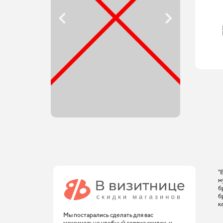
"
м
б
б
к
Мы постарались сделать для вас
максимально удобный сервис скидок, и