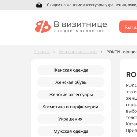
Скидки на женские аксессуары: украшения, очки, 
Ката
Главная
›
Интернет-магазины
›
РОКСИ - официа
Женская одежда
RO
Женская обувь
РОКС
это 
Женские аксессуары
женщ
сёрф
Косметика и парфюмерия
выбор
толс
Украшения
Ката
Прия
Мужская одежда