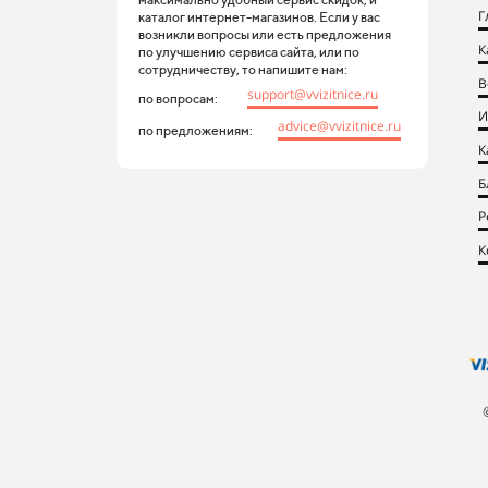
Г
каталог интернет-магазинов. Если у вас
возникли вопросы или есть предложения
К
по улучшению сервиса сайта, или по
сотрудничеству, то напишите нам:
В
support@vvizitnice.ru
по вопросам:
И
advice@vvizitnice.ru
по предложениям:
К
Б
Р
К