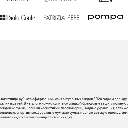
В визитнице.ру" - это официальный сайт актуальных скидок 2026 года на одежду
ужчин и детей. В каталоге можно купить со скидкой брендовые вещи: стильную
рендовые сумки, новинки косметики и парфюмерии, модные украшения, а так же
рендовые, спортивные, дорожные мужские сумки, модную детскую одежду, зим
аталоге скидок вы точно найдёте свою скидку