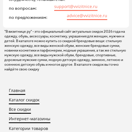
support@vvizitnice.ru
по вопросам:
advice@vvizitnice.ru
по предложениям:
"В визитнице.ру" - это официальный сайт актуальных скидок 2026 года на
одежду, обувь, аксессуары, косметику, украшения для женщин, мужчин и
детей. В каталоге можно купить со скидкой брендовые вещи: стильную
женскую одежду, все виды женской обуви, женские брендовые сумки,
новинки косметики и парфюмерии, модные украшения, а так же стильную
мужскую одежду, все виды мужской обуви, брендовые, спортивные,
дорожные мужские сумки, модную детскую одежду, зимнюю, летнюю и
осеннюю детскую обувь и многое другое. В каталоге скидок вы точно
найдёте свою скидку
Главная
Каталог скидок
Все скидки
Интернет-магазины
Категории товаров