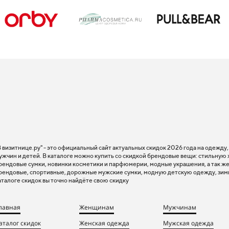
В визитнице.ру" - это официальный сайт актуальных скидок 2026 года на одежду
ужчин и детей. В каталоге можно купить со скидкой брендовые вещи: стильную
рендовые сумки, новинки косметики и парфюмерии, модные украшения, а так же
рендовые, спортивные, дорожные мужские сумки, модную детскую одежду, зим
аталоге скидок вы точно найдёте свою скидку
лавная
Женщинам
Мужчинам
аталог скидок
Женская одежда
Мужская одежда