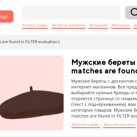
лог
Каталог скидок
Интернет-магазины
Женщинам
Мужчинам
Д
are found in FILTER evaluation.)
Мужские береты
matches are foun
Мужские береты с дисконтом с
интернет-магазинов. Все пре
выбирайте нужные бренды и т
откроется страница со скидка
(текст с подчёркиванием), ва
категории товаров. Мужские б
matches are found in FILTER ev
Мужские шарфы
Мужские перчатки