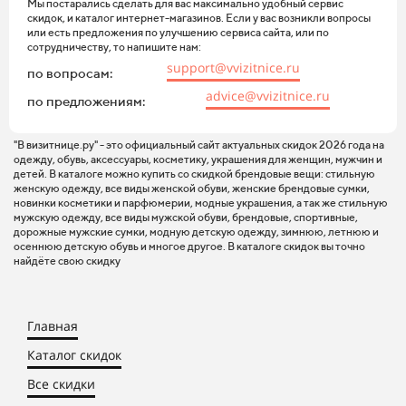
Мы постарались сделать для вас максимально удобный сервис
скидок, и каталог интернет-магазинов. Если у вас возникли вопросы
или есть предложения по улучшению сервиса сайта, или по
сотрудничеству, то напишите нам:
support@vvizitnice.ru
по вопросам:
advice@vvizitnice.ru
по предложениям:
"В визитнице.ру" - это официальный сайт актуальных скидок 2026 года на
одежду, обувь, аксессуары, косметику, украшения для женщин, мужчин и
детей. В каталоге можно купить со скидкой брендовые вещи: стильную
женскую одежду, все виды женской обуви, женские брендовые сумки,
новинки косметики и парфюмерии, модные украшения, а так же стильную
мужскую одежду, все виды мужской обуви, брендовые, спортивные,
дорожные мужские сумки, модную детскую одежду, зимнюю, летнюю и
осеннюю детскую обувь и многое другое. В каталоге скидок вы точно
найдёте свою скидку
Главная
Каталог скидок
Все скидки