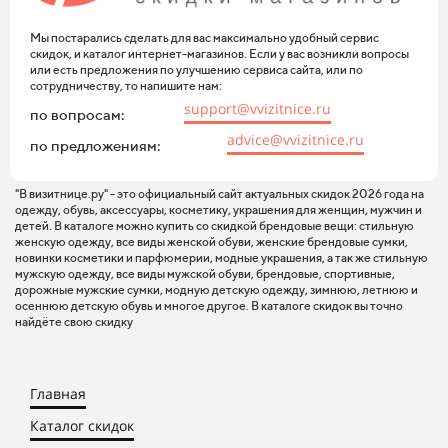
Мы постарались сделать для вас максимально удобный сервис
скидок, и каталог интернет-магазинов. Если у вас возникли вопросы
или есть предложения по улучшению сервиса сайта, или по
сотрудничеству, то напишите нам:
support@vvizitnice.ru
по вопросам:
advice@vvizitnice.ru
по предложениям:
"В визитнице.ру" - это официальный сайт актуальных скидок 2026 года на
одежду, обувь, аксессуары, косметику, украшения для женщин, мужчин и
детей. В каталоге можно купить со скидкой брендовые вещи: стильную
женскую одежду, все виды женской обуви, женские брендовые сумки,
новинки косметики и парфюмерии, модные украшения, а так же стильную
мужскую одежду, все виды мужской обуви, брендовые, спортивные,
дорожные мужские сумки, модную детскую одежду, зимнюю, летнюю и
осеннюю детскую обувь и многое другое. В каталоге скидок вы точно
найдёте свою скидку
Главная
Каталог скидок